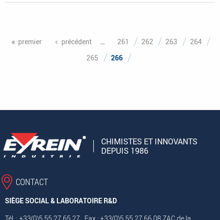
Pages
premier
précédent
…
261
262
263
264
265
266
CHIMISTES ET INNOVANTS
DEPUIS 1986
CONTACT
SIÈGE SOCIAL & LABORATOIRE R&D
Tél. : +33(0)5 55 27 65 27 Fax : +33(0)5 55 27 66 08 ZAC de la