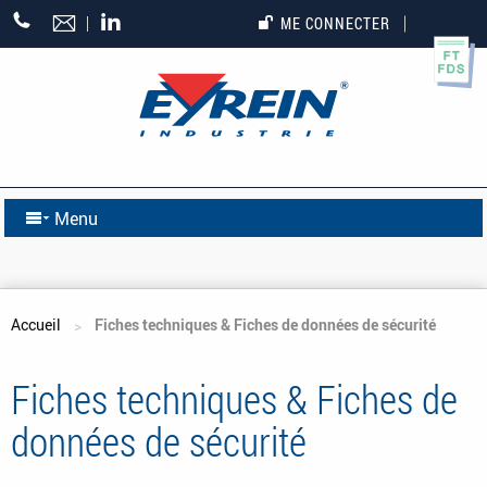
+33
ME CONNECTER
(0)5
55
27
65
27
Menu
Vous êtes ici
Accueil
Fiches techniques & Fiches de données de sécurité
Fiches techniques & Fiches de
données de sécurité