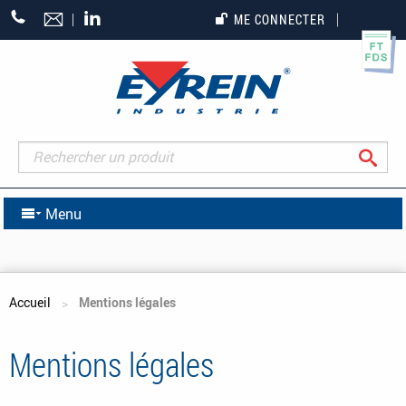
+33
ME CONNECTER
(0)5
55
27
65
27
Rec
Menu
Vous êtes ici
Accueil
Mentions légales
Mentions légales