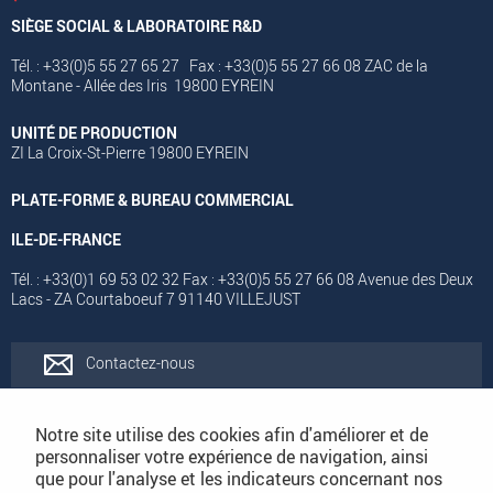
SIÈGE SOCIAL & LABORATOIRE R&D
Tél. : +33(0)5 55 27 65 27 Fax : +33(0)5 55 27 66 08 ZAC de la
Montane - Allée des Iris 19800 EYREIN
UNITÉ DE PRODUCTION
ZI La Croix-St-Pierre 19800 EYREIN
PLATE-FORME & BUREAU COMMERCIAL
ILE-DE-FRANCE
Tél. : +33(0)1 69 53 02 32 Fax : +33(0)5 55 27 66 08 Avenue des Deux
Lacs - ZA Courtaboeuf 7 91140 VILLEJUST
Contactez-nous
Rejoignez-nous
Notre site utilise des cookies afin d'améliorer et de
personnaliser votre expérience de navigation, ainsi
que pour l'analyse et les indicateurs concernant nos