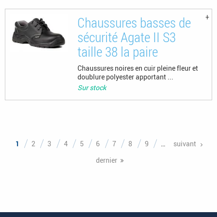
Chaussures basses de
sécurité Agate II S3
taille 38 la paire
Chaussures noires en cuir pleine fleur et
doublure polyester apportant ...
Sur stock
Pages
1
2
3
4
5
6
7
8
9
…
suivant
dernier