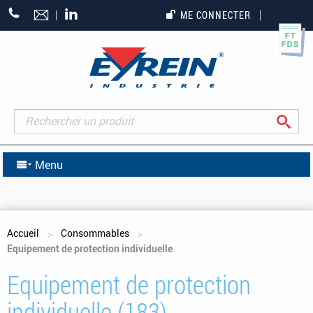
+33
ME CONNECTER
(0)5
55
27
65
27
Rec
Menu
Vous êtes ici
Accueil
Consommables
Equipement de protection individuelle
Equipement de protection
individuelle (183)