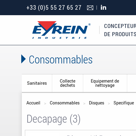
+33 (0)5 55 27 65 27
CONCEPTEUR
DE PRODUIT
Consommables
Collecte
Equipement de
Sanitaires
dechets
nettoyage
Vous êtes ici
Accueil
Consommables
Disques
Specifique
Decapage (3)