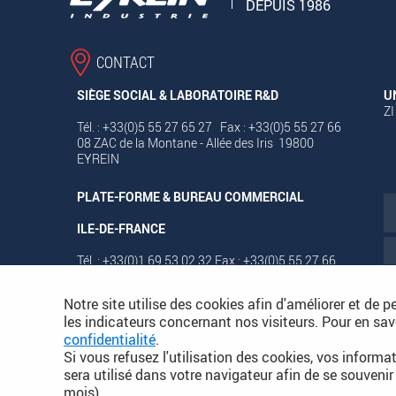
DEPUIS 1986
CONTACT
SIÈGE SOCIAL & LABORATOIRE R&D
U
ZI
Tél. : +33(0)5 55 27 65 27 Fax : +33(0)5 55 27 66
08 ZAC de la Montane - Allée des Iris 19800
EYREIN
PLATE-FORME & BUREAU COMMERCIAL
ILE-DE-FRANCE
Tél. : +33(0)1 69 53 02 32 Fax : +33(0)5 55 27 66
08 Avenue des Deux Lacs - ZA Courtaboeuf 7
91140 VILLEJUST
Notre site utilise des cookies afin d'améliorer et de p
les indicateurs concernant nos visiteurs. Pour en sav
confidentialité
.
PLAN DU SITE DÉTAILLÉ
Si vous refusez l'utilisation des cookies, vos informat
sera utilisé dans votre navigateur afin de se souvenir
mois).