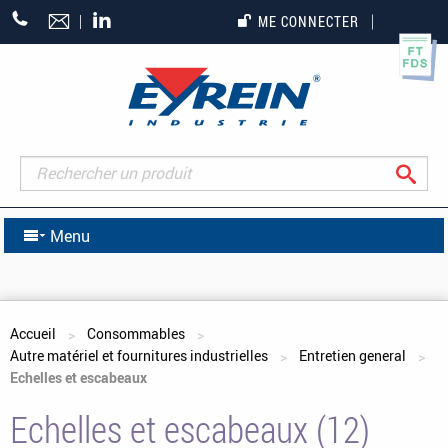
+33
ME CONNECTER
(0)5
55
27
65
27
Rec
Menu
Vous êtes ici
Accueil
Consommables
Autre matériel et fournitures industrielles
Entretien general
Echelles et escabeaux
Echelles et escabeaux (12)