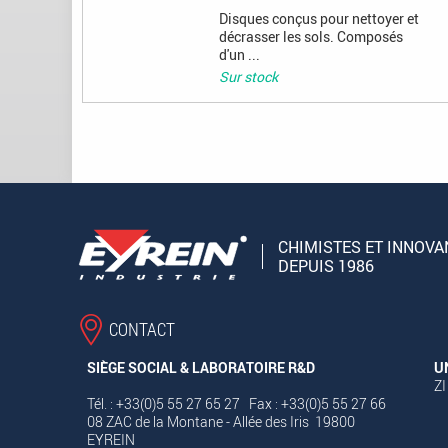
Disques conçus pour nettoyer et
décrasser les sols. Composés
d'un ...
Sur stock
CHIMISTES ET INNOVA
DEPUIS 1986
CONTACT
SIÈGE SOCIAL & LABORATOIRE R&D
U
ZI
Tél. : +33(0)5 55 27 65 27 Fax : +33(0)5 55 27 66
08 ZAC de la Montane - Allée des Iris 19800
EYREIN