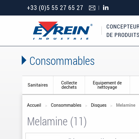
+33 (0)5 55 27 65 27
CONCEPTEUR
DE PRODUIT
Consommables
Collecte
Equipement de
Sanitaires
dechets
nettoyage
Vous êtes ici
Accueil
Consommables
Disques
Melamine
Melamine (11)