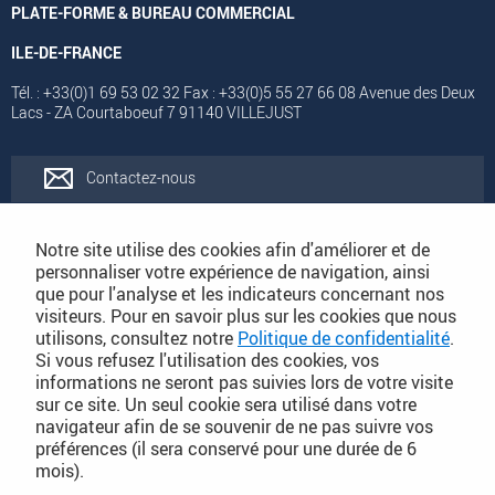
PLATE-FORME & BUREAU COMMERCIAL
ILE-DE-FRANCE
Tél. : +33(0)1 69 53 02 32 Fax : +33(0)5 55 27 66 08 Avenue des Deux
Lacs - ZA Courtaboeuf 7 91140 VILLEJUST
Contactez-nous
Rejoignez-nous
Notre site utilise des cookies afin d'améliorer et de
personnaliser votre expérience de navigation, ainsi
que pour l'analyse et les indicateurs concernant nos
Catalogues
visiteurs. Pour en savoir plus sur les cookies que nous
utilisons, consultez notre
Politique de confidentialité
.
Si vous refusez l'utilisation des cookies, vos
Conditions Générales de Vente
informations ne seront pas suivies lors de votre visite
sur ce site. Un seul cookie sera utilisé dans votre
navigateur afin de se souvenir de ne pas suivre vos
préférences (il sera conservé pour une durée de 6
PLAN DU SITE DÉTAILLÉ
mois).