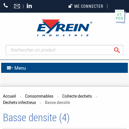
+33
ME CONNECTER
(0)5
55
27
65
27
Rec
Menu
Vous êtes ici
Accueil
Consommables
Collecte dechets
Dechets infectieux
Basse densite
Basse densite (4)