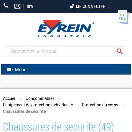
+33
ME CONNECTER
(0)5
55
27
65
27
Rec
Menu
Vous êtes ici
Accueil
Consommables
Equipement de protection individuelle
Protection du corps
Chaussures de securite
Chaussures de securite (49)