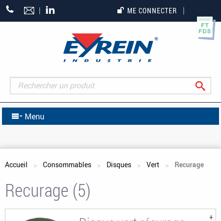
+33
ME CONNECTER
(0)5
55
27
65
27
Rec
Menu
Vous êtes ici
Accueil
Consommables
Disques
Vert
Recurage
Recurage (5)