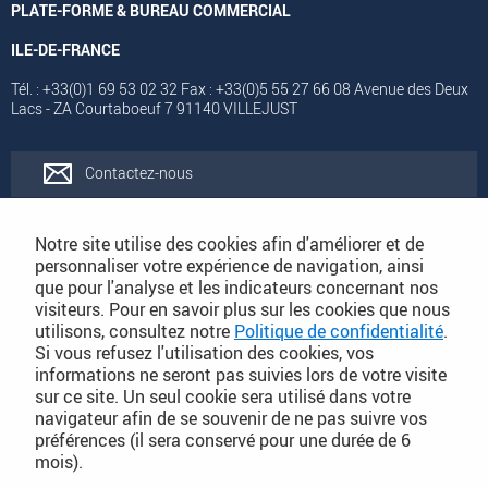
PLATE-FORME & BUREAU COMMERCIAL
ILE-DE-FRANCE
Tél. : +33(0)1 69 53 02 32 Fax : +33(0)5 55 27 66 08 Avenue des Deux
Lacs - ZA Courtaboeuf 7 91140 VILLEJUST
Contactez-nous
Rejoignez-nous
Notre site utilise des cookies afin d'améliorer et de
personnaliser votre expérience de navigation, ainsi
que pour l'analyse et les indicateurs concernant nos
Catalogues
visiteurs. Pour en savoir plus sur les cookies que nous
utilisons, consultez notre
Politique de confidentialité
.
Si vous refusez l'utilisation des cookies, vos
Conditions Générales de Vente
informations ne seront pas suivies lors de votre visite
sur ce site. Un seul cookie sera utilisé dans votre
navigateur afin de se souvenir de ne pas suivre vos
préférences (il sera conservé pour une durée de 6
PLAN DU SITE DÉTAILLÉ
mois).