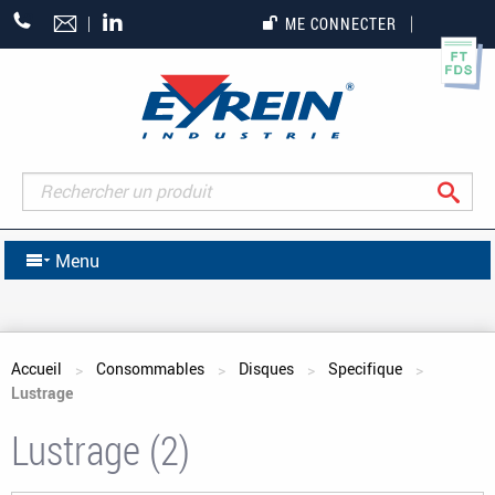
+33
ME CONNECTER
(0)5
55
27
65
27
Rec
Menu
Vous êtes ici
Accueil
Consommables
Disques
Specifique
Lustrage
Lustrage (2)