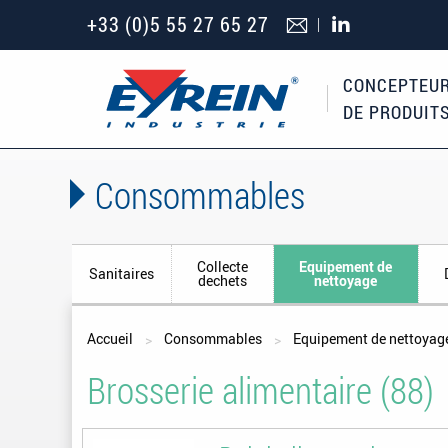
+33 (0)5 55 27 65 27
CONCEPTEUR
DE PRODUIT
Consommables
Collecte
Equipement de
Sanitaires
dechets
nettoyage
Vous êtes ici
Accueil
Consommables
Equipement de nettoyag
Brosserie alimentaire (88)