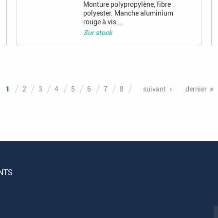
Monture polypropylène, fibre
polyester. Manche aluminium
rouge à vis ...
Sur stock
1
2
3
4
5
6
7
8
suivant
dernier
NTS