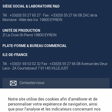
SIÈGE SOCIAL & LABORATOIRE R&D
Tél. : +33(0)5 55 27 65 27 Fax : +33(0)5 55 27 66 08 ZAC de la
Montane - Allée des Iris 19800 EYREIN
UNITÉ DE PRODUCTION
ZI La Croix-St-Pierre 19800 EYREIN
PLATE-FORME & BUREAU COMMERCIAL
ILE-DE-FRANCE
Tél. : +33(0)1 69 53 02 32 Fax : +33(0)5 55 27 66 08 Avenue des Deux
Lacs - ZA Courtaboeuf 7 91140 VILLEJUST
Contactez-nous
Rejoignez-nous
Notre site utilise des cookies afin d'améliorer et de
personnaliser votre expérience de navigation, ainsi
que pour l'analyse et les indicateurs concernant nos