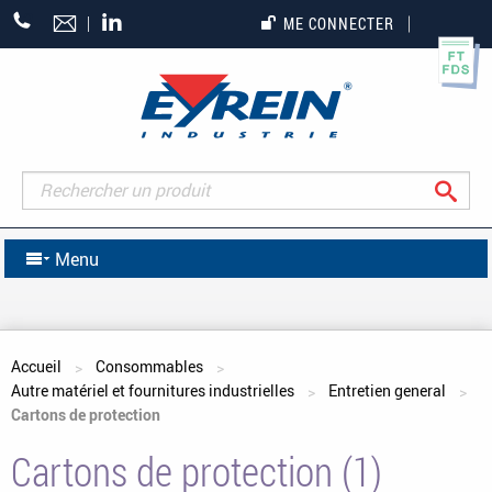
+33
ME CONNECTER
(0)5
55
27
65
27
Rec
Menu
Vous êtes ici
Accueil
Consommables
Autre matériel et fournitures industrielles
Entretien general
Cartons de protection
Cartons de protection (1)