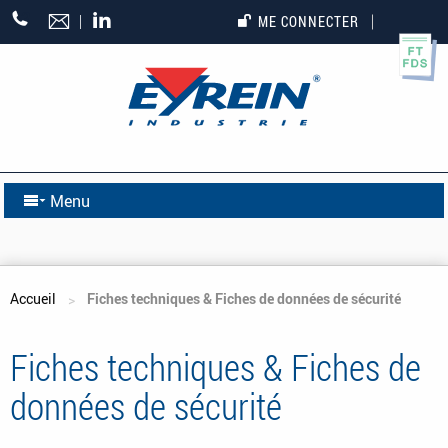
+33
ME CONNECTER
(0)5
55
27
65
27
Menu
Vous êtes ici
Accueil
Fiches techniques & Fiches de données de sécurité
Fiches techniques & Fiches de
données de sécurité