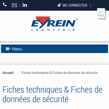
+33
ME CONNECTER
(0)5
55
27
65
27
Menu
Vous êtes ici
Accueil
Fiches techniques & Fiches de données de sécurité
Fiches techniques & Fiches de
données de sécurité