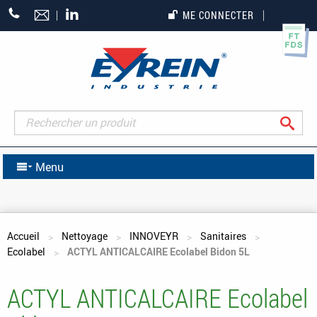
+33
ME CONNECTER
(0)5
55
27
65
27
Rec
Menu
Vous êtes ici
Accueil
Nettoyage
INNOVEYR
Sanitaires
Ecolabel
ACTYL ANTICALCAIRE Ecolabel Bidon 5L
ACTYL ANTICALCAIRE Ecolabel