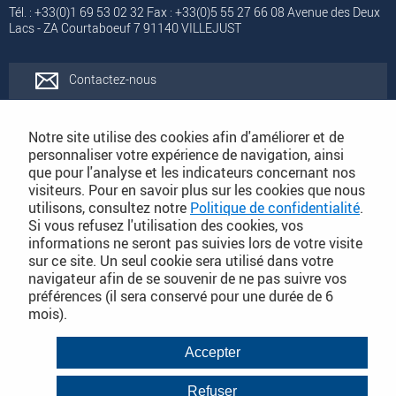
Tél. : +33(0)1 69 53 02 32 Fax : +33(0)5 55 27 66 08 Avenue des Deux
Lacs - ZA Courtaboeuf 7 91140 VILLEJUST
Contactez-nous
Rejoignez-nous
Notre site utilise des cookies afin d'améliorer et de
personnaliser votre expérience de navigation, ainsi
que pour l'analyse et les indicateurs concernant nos
Catalogues
visiteurs. Pour en savoir plus sur les cookies que nous
utilisons, consultez notre
Politique de confidentialité
.
Si vous refusez l'utilisation des cookies, vos
Conditions Générales de Vente
informations ne seront pas suivies lors de votre visite
sur ce site. Un seul cookie sera utilisé dans votre
navigateur afin de se souvenir de ne pas suivre vos
préférences (il sera conservé pour une durée de 6
PLAN DU SITE DÉTAILLÉ
mois).
Conditions Générales de Vente
Accepter
Mentions légales
Refuser