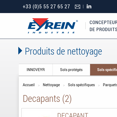
+33 (0)5 55 27 65 27
CONCEPTEUR
DE PRODUIT
Produits de nettoyage
INNOVEYR
Sols protégés
Sols spécif
Vous êtes ici
Accueil
Nettoyage
Sols spécifiques
Parquet
Decapants (2)
DECAPANT