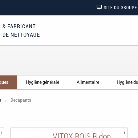
SITE DU GROUPE
 & FABRICANT
S DE NETTOYAGE
iques
Hygiène générale
Alimentaire
Hygiène du
s
Decapants
VITOX BOIS Bidon