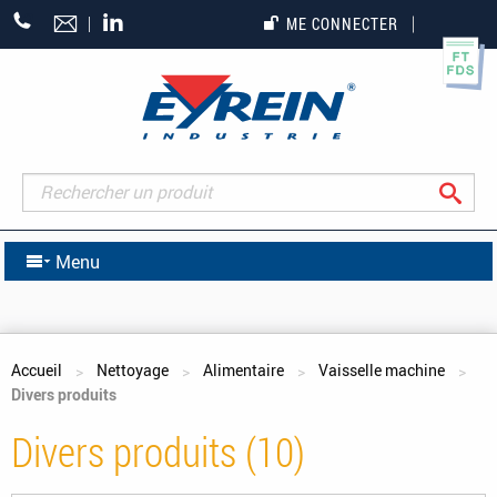
+33
ME CONNECTER
(0)5
55
27
65
27
Rec
Menu
Vous êtes ici
Accueil
Nettoyage
Alimentaire
Vaisselle machine
Divers produits
Divers produits (10)