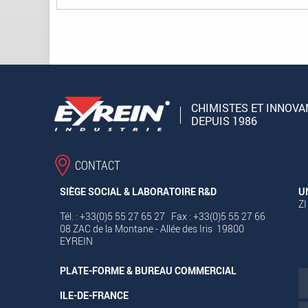
CHIMISTES ET INNOVA
DEPUIS 1986
CONTACT
SIÈGE SOCIAL & LABORATOIRE R&D
U
ZI
Tél. : +33(0)5 55 27 65 27 Fax : +33(0)5 55 27 66
08 ZAC de la Montane - Allée des Iris 19800
EYREIN
PLATE-FORME & BUREAU COMMERCIAL
ILE-DE-FRANCE