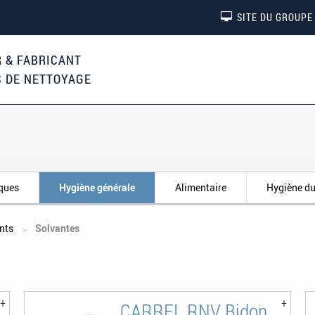
SITE DU GROUPE
 & FABRICANT
S DE NETTOYAGE
iques
Hygiène générale
Alimentaire
Hygiène du
nts
Solvantes
CARREL RNV Bidon