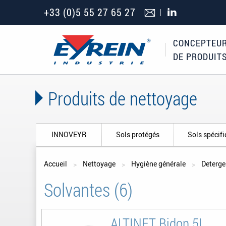
+33 (0)5 55 27 65 27
CONCEPTEUR
DE PRODUIT
Produits de nettoyage
INNOVEYR
Sols protégés
Sols spécif
Vous êtes ici
Accueil
Nettoyage
Hygiène générale
Deterge
Solvantes (6)
ALTINET Bidon 5L