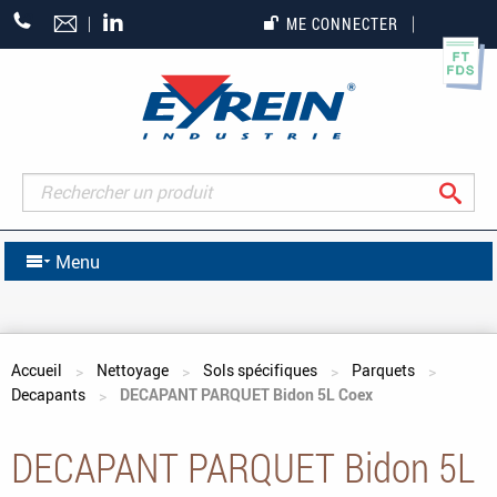
+33
ME CONNECTER
(0)5
55
27
65
27
Rec
Menu
Vous êtes ici
Accueil
Nettoyage
Sols spécifiques
Parquets
Decapants
DECAPANT PARQUET Bidon 5L Coex
DECAPANT PARQUET Bidon 5L