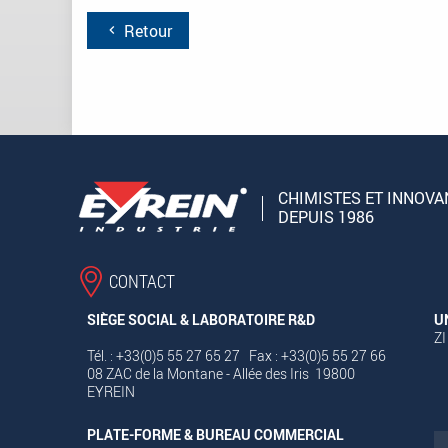
Retour
CHIMISTES ET INNOVA
DEPUIS 1986
CONTACT
SIÈGE SOCIAL & LABORATOIRE R&D
U
ZI
Tél. : +33(0)5 55 27 65 27 Fax : +33(0)5 55 27 66
08 ZAC de la Montane - Allée des Iris 19800
EYREIN
PLATE-FORME & BUREAU COMMERCIAL