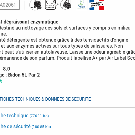
A02061
nt dégraissant enzymatique
destiné au nettoyage des sols et surfaces y compris en milieu
ire.
cité détergente est obtenue grâce à des tensioactifs d’origine
 et aux enzymes actives sur tous types de salissures. Non
 peut s’utiliser en autolaveuse. Laisse une odeur agréable grâ
 rémanence de son parfum. Produit labellisé A+ par Air Label Sc
- 8.0
e : Bidon 5L Par 2
k
FICHES TECHNIQUES & DONNÉES DE SÉCURITÉ
che technique
(776.11 Ko)
che de sécurité
(180.85 Ko)