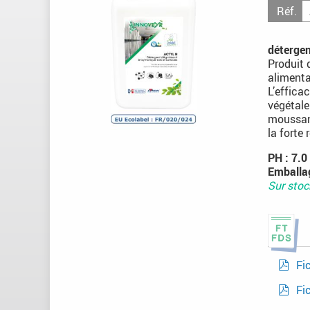
Réf.
déterge
Produit 
alimenta
L’effica
végétale
moussant
la forte
PH : 7.0 
Emballag
Sur stoc
Fi
Fi