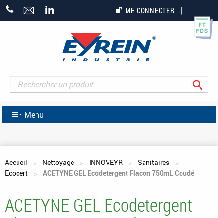
+33
ME CONNECTER
(0)5
55
27
65
27
Rec
Menu
Vous êtes ici
Accueil
Nettoyage
INNOVEYR
Sanitaires
Ecocert
ACETYNE GEL Ecodetergent Flacon 750mL Coudé
ACETYNE GEL Ecodetergent