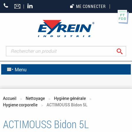
+33
ME CONNECTER
(0)5
55
27
65
27
Rec
Menu
Vous êtes ici
Accueil
Nettoyage
Hygiène générale
Hygiene corporelle
ACTIMOUSS Bidon 5L
ACTIMOUSS Bidon 5L