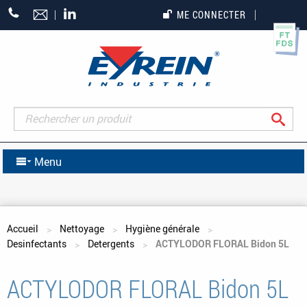
+33
ME CONNECTER
(0)5
55
27
65
27
Rec
Menu
Vous êtes ici
Accueil
Nettoyage
Hygiène générale
Desinfectants
Detergents
ACTYLODOR FLORAL Bidon 5L
ACTYLODOR FLORAL Bidon 5L