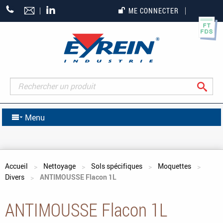
+33
ME CONNECTER
(0)5
55
27
65
27
Rec
Menu
Vous êtes ici
Accueil
Nettoyage
Sols spécifiques
Moquettes
Divers
ANTIMOUSSE Flacon 1L
ANTIMOUSSE Flacon 1L