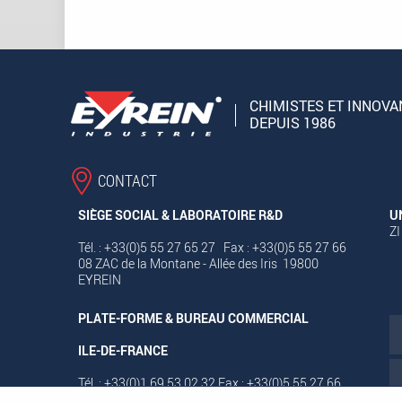
CHIMISTES ET INNOVA
DEPUIS 1986
CONTACT
SIÈGE SOCIAL & LABORATOIRE R&D
U
ZI
Tél. : +33(0)5 55 27 65 27 Fax : +33(0)5 55 27 66
08 ZAC de la Montane - Allée des Iris 19800
EYREIN
PLATE-FORME & BUREAU COMMERCIAL
ILE-DE-FRANCE
Tél. : +33(0)1 69 53 02 32 Fax : +33(0)5 55 27 66
08 Avenue des Deux Lacs - ZA Courtaboeuf 7