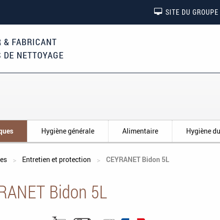
SITE DU GROUPE
 & FABRICANT
S DE NETTOYAGE
iques
Hygiène générale
Alimentaire
Hygiène du
ges
Entretien et protection
CEYRANET Bidon 5L
RANET Bidon 5L