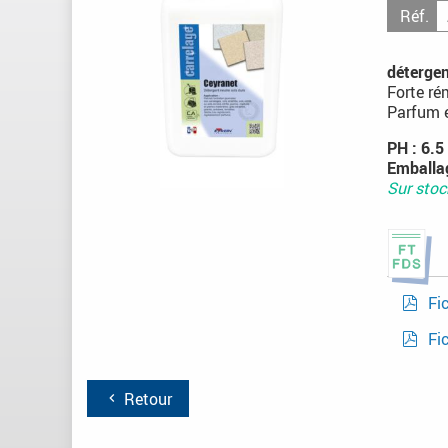
Réf.
détergen
Forte ré
Parfum e
PH : 6.5 
Emballag
Sur stoc
Fi
Fi
Retour