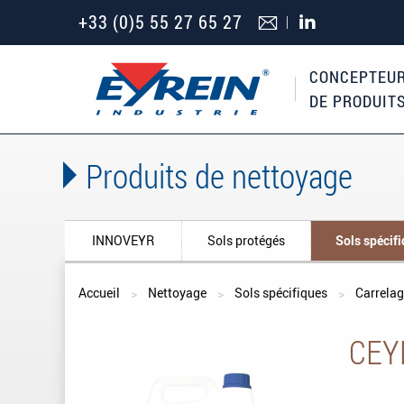
+33 (0)5 55 27 65 27
CONCEPTEUR
DE PRODUIT
Produits de nettoyage
INNOVEYR
Sols protégés
Sols spécif
Vous êtes ici
Accueil
Nettoyage
Sols spécifiques
Carrela
CEY