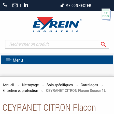
+33
ME CONNECTER
(0)5
55
27
65
27
Rec
Menu
Vous êtes ici
Accueil
Nettoyage
Sols spécifiques
Carrelages
Entretien et protection
CEYRANET CITRON Flacon Doseur 1L
CEYRANET CITRON Flacon