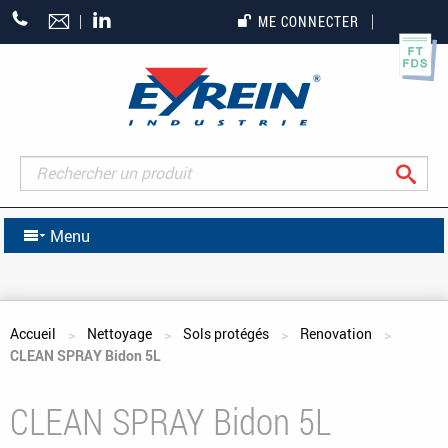
+33
ME CONNECTER
(0)5
55
27
65
27
Rec
Menu
Vous êtes ici
Accueil
Nettoyage
Sols protégés
Renovation
CLEAN SPRAY Bidon 5L
CLEAN SPRAY Bidon 5L