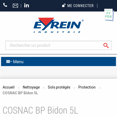
+33
ME CONNECTER
(0)5
55
27
65
27
Rec
Menu
Vous êtes ici
Accueil
Nettoyage
Sols protégés
Protection
COSNAC BP Bidon 5L
COSNAC BP Bidon 5L