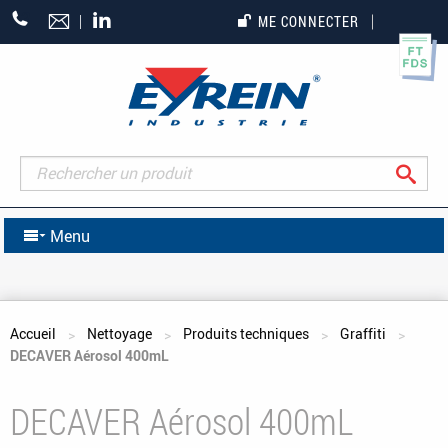
+33
ME CONNECTER
(0)5
55
27
65
27
Rec
Menu
Vous êtes ici
Accueil
Nettoyage
Produits techniques
Graffiti
DECAVER Aérosol 400mL
DECAVER Aérosol 400mL