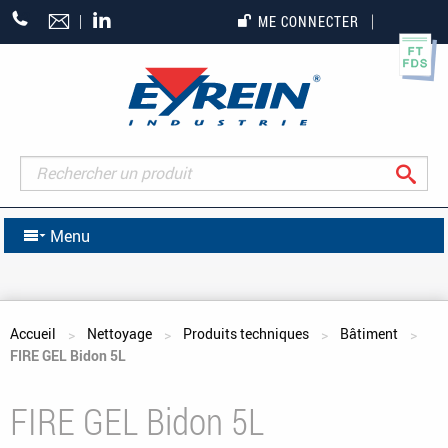
+33
ME CONNECTER
(0)5
55
27
65
27
Rec
Menu
Vous êtes ici
Accueil
Nettoyage
Produits techniques
Bâtiment
FIRE GEL Bidon 5L
FIRE GEL Bidon 5L