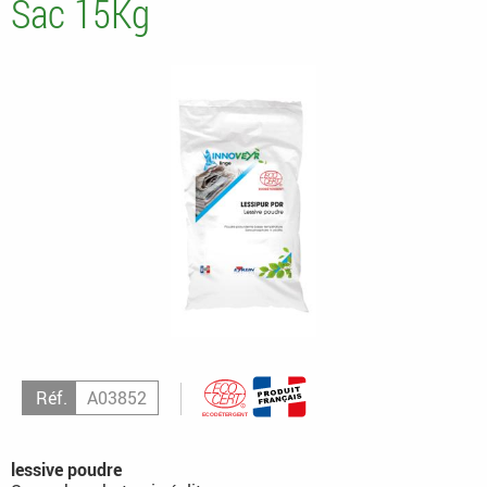
Sac 15Kg
Réf.
A03852
lessive poudre