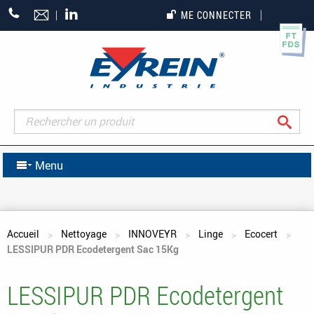
+33
ME CONNECTER
(0)5
55
27
65
27
Rec
Menu
Vous êtes ici
Accueil
Nettoyage
INNOVEYR
Linge
Ecocert
LESSIPUR PDR Ecodetergent Sac 15Kg
LESSIPUR PDR Ecodetergent