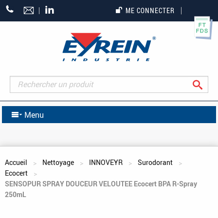
+33
ME CONNECTER
(0)5
55
27
65
27
Rec
Menu
Vous êtes ici
Accueil
Nettoyage
INNOVEYR
Surodorant
Ecocert
SENSOPUR SPRAY DOUCEUR VELOUTEE Ecocert BPA R-Spray
250mL