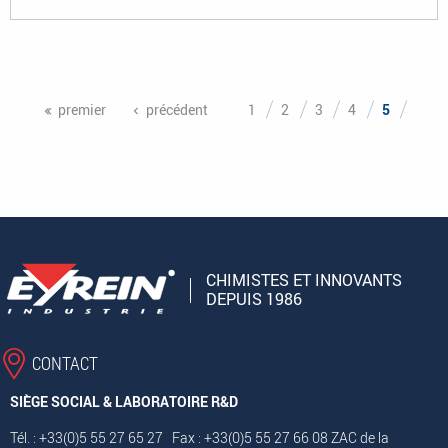
Pages
premier
précédent
1
2
3
4
5
CHIMISTES ET INNOVANTS
DEPUIS 1986
CONTACT
SIÈGE SOCIAL & LABORATOIRE R&D
Tél. : +33(0)5 55 27 65 27 Fax : +33(0)5 55 27 66 08 ZAC de la