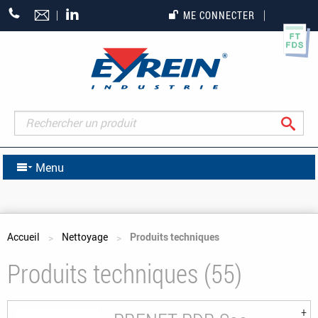
+33
ME CONNECTER
(0)5
55
27
65
27
Rec
Menu
Vous êtes ici
Accueil
Nettoyage
Produits techniques
Produits techniques (55)