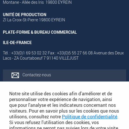
Montane - Allée des Iris 19800 EYREIN
UNITÉ DE PRODUCTION
ZI La Croix-St-Pierre 19800 EYREIN
PLATE-FORME & BUREAU COMMERCIAL
ILE-DE-FRANCE
Tél. : +33(0)1 69 53 02 32 Fax : +33(0)5 55 27 66 08 Avenue des Deux
Lacs - ZA Courtaboeuf 7 91140 VILLEJUST
Contactez-nous
Rejoignez-nous
Notre site utilise des cookies afin d'améliorer et de
personnaliser votre expérience de navigation, ainsi
que pour l'analyse et les indicateurs concernant nos
Catalogues
visiteurs. Pour en savoir plus sur les cookies que nous
utilisons, consultez notre
Politique de confidentialité
.
Si vous refusez l'utilisation des cookies, vos
Conditions Générales de Vente
informations ne seront pas suivies lors de votre visite