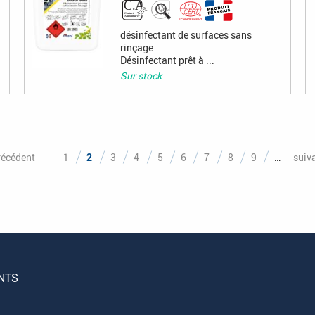
désinfectant de surfaces sans
rinçage
Désinfectant prêt à ...
Sur stock
récédent
1
2
3
4
5
6
7
8
9
…
suiv
NTS