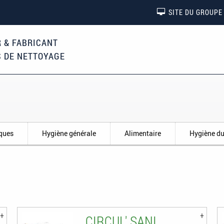
SITE DU GROUPE
 & FABRICANT
S DE NETTOYAGE
iques
Hygiène générale
Alimentaire
Hygiène du
CIRCUL' SANI