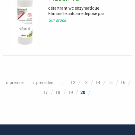
détartrant wc enzymatique
Elimine le calcaire déposé par ...
Sur stock
Pages
premier
précédent
…
12
13
14
15
16
17
18
19
20