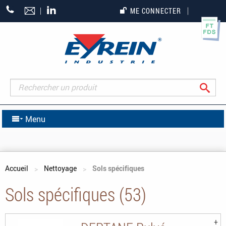
+33
ME CONNECTER
(0)5
55
27
65
27
Rec
Menu
Vous êtes ici
Accueil
Nettoyage
Sols spécifiques
Sols spécifiques (53)