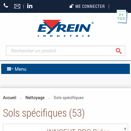
+33
ME CONNECTER
(0)5
55
27
65
27
Rec
Menu
Vous êtes ici
Accueil
Nettoyage
Sols spécifiques
Sols spécifiques (53)