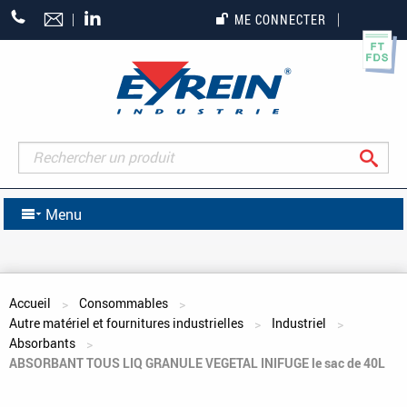
+33
ME CONNECTER
(0)5
55
27
65
27
Rec
Menu
Vous êtes ici
Accueil
Consommables
Autre matériel et fournitures industrielles
Industriel
Absorbants
ABSORBANT TOUS LIQ GRANULE VEGETAL INIFUGE le sac de 40L